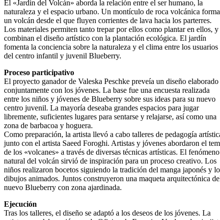
El «Jardín del Volcán» aborda la relación entre el ser humano, la
naturaleza y el espacio urbano. Un montículo de roca volcánica forma
un volcán desde el que fluyen corrientes de lava hacia los parterres.
Los materiales permiten tanto trepar por ellos como plantar en ellos, y
combinan el diseño artístico con la plantación ecológica. El jardín
fomenta la conciencia sobre la naturaleza y el clima entre los usuarios
del centro infantil y juvenil Blueberry.
Proceso participativo
El proyecto ganador de Valeska Peschke preveía un diseño elaborado
conjuntamente con los jóvenes. La base fue una encuesta realizada
entre los niños y jóvenes de Blueberry sobre sus ideas para su nuevo
centro juvenil. La mayoría deseaba grandes espacios para jugar
libremente, suficientes lugares para sentarse y relajarse, así como una
zona de barbacoa y hoguera.
Como preparación, la artista llevó a cabo talleres de pedagogía artístic
junto con el artista Saeed Foroghi. Artistas y jóvenes abordaron el te
de los «volcanes» a través de diversas técnicas artísticas. El fenómeno
natural del volcán sirvió de inspiración para un proceso creativo. Los
niños realizaron bocetos siguiendo la tradición del manga japonés y lo
dibujos animados. Juntos construyeron una maqueta arquitectónica de
nuevo Blueberry con zona ajardinada.
Ejecución
Tras los talleres, el diseño se adaptó a los deseos de los jóvenes. La