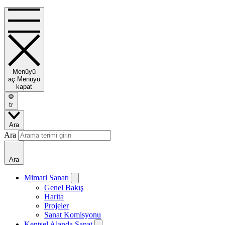
Menüyü
aç
Menüyü
kapat
tr
Ara
Ara
Ara
Mimari Sanatı
Genel Bakış
Harita
Projeler
Sanat Komisyonu
Kentsel Alanda Sanat