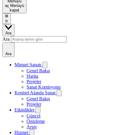
Menüyü
aç
Menüyü
kapat
tr
Ara
Ara
Ara
Mimari Sanatı
Genel Bakış
Harita
Projeler
Sanat Komisyonu
Kentsel Alanda Sanat
Genel Bakış
Projeler
Etkinlikler
Güncel
Önizleme
Arşiv
Hizmet