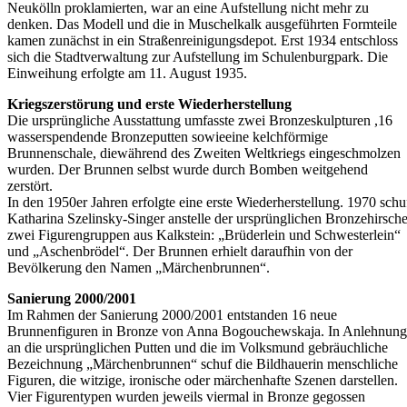
Neukölln proklamierten, war an eine Aufstellung nicht mehr zu
denken. Das Modell und die in Muschelkalk ausgeführten Formteile
kamen zunächst in ein Straßenreinigungsdepot. Erst 1934 entschloss
sich die Stadtverwaltung zur Aufstellung im Schulenburgpark. Die
Einweihung erfolgte am 11. August 1935.
Kriegszerstörung und erste Wiederherstellung
Die ursprüngliche Ausstattung umfasste zwei Bronzeskulpturen ,16
wasserspendende Bronzeputten sowieeine kelchförmige
Brunnenschale, diewährend des Zweiten Weltkriegs eingeschmolzen
wurden. Der Brunnen selbst wurde durch Bomben weitgehend
zerstört.
In den 1950er Jahren erfolgte eine erste Wiederherstellung. 1970 schu
Katharina Szelinsky-Singer anstelle der ursprünglichen Bronzehirsch
zwei Figurengruppen aus Kalkstein: „Brüderlein und Schwesterlein“
und „Aschenbrödel“. Der Brunnen erhielt daraufhin von der
Bevölkerung den Namen „Märchenbrunnen“.
Sanierung 2000/2001
Im Rahmen der Sanierung 2000/2001 entstanden 16 neue
Brunnenfiguren in Bronze von Anna Bogouchewskaja. In Anlehnung
an die ursprünglichen Putten und die im Volksmund gebräuchliche
Bezeichnung „Märchenbrunnen“ schuf die Bildhauerin menschliche
Figuren, die witzige, ironische oder märchenhafte Szenen darstellen.
Vier Figurentypen wurden jeweils viermal in Bronze gegossen