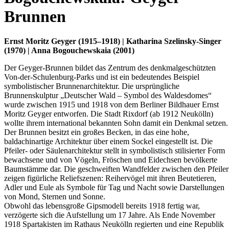
Brunnen
Ernst Moritz Geyger (1915–1918) | Katharina Szelinsky-Singer
(1970) | Anna Bogouchewskaia (2001)
Der Geyger-Brunnen bildet das Zentrum des denkmalgeschützten
Von-der-Schulenburg-Parks und ist ein bedeutendes Beispiel
symbolistischer Brunnenarchitektur. Die ursprüngliche
Brunnenskulptur „Deutscher Wald – Symbol des Waldesdomes“
wurde zwischen 1915 und 1918 von dem Berliner Bildhauer Ernst
Moritz Geyger entworfen. Die Stadt Rixdorf (ab 1912 Neukölln)
wollte ihrem international bekannten Sohn damit ein Denkmal setzen.
Der Brunnen besitzt ein großes Becken, in das eine hohe,
baldachinartige Architektur über einem Sockel eingestellt ist. Die
Pfeiler- oder Säulenarchitektur stellt in symbolistisch stilisierter Form
bewachsene und von Vögeln, Fröschen und Eidechsen bevölkerte
Baumstämme dar. Die geschweiften Wandfelder zwischen den Pfeile
zeigen figürliche Reliefszenen: Reihervögel mit ihren Beutetieren,
Adler und Eule als Symbole für Tag und Nacht sowie Darstellungen
von Mond, Sternen und Sonne.
Obwohl das lebensgroße Gipsmodell bereits 1918 fertig war,
verzögerte sich die Aufstellung um 17 Jahre. Als Ende November
1918 Spartakisten im Rathaus Neukölln regierten und eine Republik