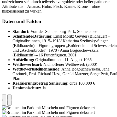
undzeichnen sich durch teilweise vergoldete oder heller patinierte
Attribute aus – Ananas, Huhn, Fisch, Kanne, Krone – ohne
historisierend zu wirken.
Daten und Fakten
Standort:
Von-der-Schulenburg-Park, Sonnenallee
Schaffende/Datierung
: Ernst Moritz Geyger (Bildhauer) –
Originalbrunnen, 1915–1918/ Katharina Szelinsky-Singer
(Bildhauerin) – Figurengruppen „Brüderlein und Schwesterlein
und „Aschenbrödel“, 1970 / Anna Bogouchewskaia
(Bildhauerin) – 16 Puttenfiguren, 2001
Aufstellung:
Originalbrunnen: 11. August 1935
Wettbewerbsart:
Nichtoffener Wettbewerb (2000)
Wettbewerbsteilnehmende:
Anna Bogouchewskaja, Jana
Grzimek, Prof. Richard Hess, Gerald Matzner, Serge Petit, Pau
Pfarr
Realisierungsbetrag Sanierung:
circa 100.000 €
Denkmalschutz:
Ja