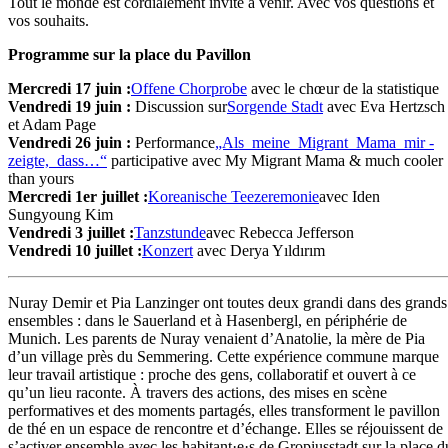
Tout le monde est cordialement invité à venir. Avec vos questions et
vos souhaits.
Programme sur la place du Pavillon
Mercredi 17 juin :
Offene Chorprobe
avec le chœur de la statistique
Vendredi 19 juin :
Discussion sur
Sorgende Stadt
avec Eva Hertzsch
et Adam Page
Vendredi 26 juin :
Performance
„Als ­ meine ­ Migrant ­ Mama ­ mir ­
zeigte, ­ dass…“
participative avec My Migrant Mama & much cooler
than yours
Mercredi 1er juillet :
Koreanische Teezeremonie
avec Iden
Sungyoung Kim
Vendredi 3 juillet :
Tanzstunde
avec Rebecca Jefferson
Vendredi 10 juillet :
Konzert
avec Derya Yıldırım
Nuray Demir et Pia Lanzinger ont toutes deux grandi dans des grands
ensembles : dans le Sauerland et à Hasenbergl, en périphérie de
Munich. Les parents de Nuray venaient d’Anatolie, la mère de Pia
d’un village près du Semmering. Cette expérience commune marque
leur travail artistique : proche des gens, collaboratif et ouvert à ce
qu’un lieu raconte. À travers des actions, des mises en scène
performatives et des moments partagés, elles transforment le pavillon
de thé en un espace de rencontre et d’échange. Elles se réjouissent de
s’activer ensemble avec les habitant·e·s de Gropiusstadt sur la place d