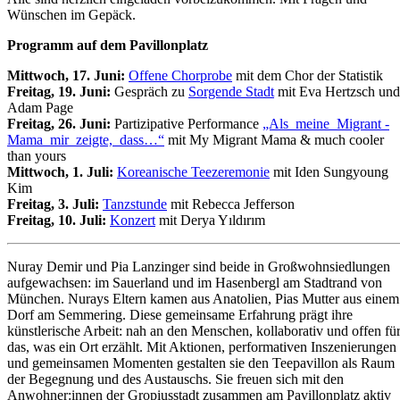
Wünschen im Gepäck.
Programm auf dem Pavillonplatz
Mittwoch, 17. Juni:
Offene Chorprobe
mit dem Chor der Statistik
Freitag, 19. Juni:
Gespräch zu
Sorgende Stadt
mit Eva Hertzsch und
Adam Page
Freitag, 26. Juni:
Partizipative Performance
„Als ­ meine ­ Migrant ­
Mama ­ mir ­ zeigte, ­ dass…“
mit My Migrant Mama & much cooler
than yours
Mittwoch, 1. Juli:
Koreanische Teezeremonie
mit Iden Sungyoung
Kim
Freitag, 3. Juli:
Tanzstunde
mit Rebecca Jefferson
Freitag, 10. Juli:
Konzert
mit Derya Yıldırım
Nuray Demir und Pia Lanzinger sind beide in Großwohnsiedlungen
aufgewachsen: im Sauerland und im Hasenbergl am Stadtrand von
München. Nurays Eltern kamen aus Anatolien, Pias Mutter aus einem
Dorf am Semmering. Diese gemeinsame Erfahrung prägt ihre
künstlerische Arbeit: nah an den Menschen, kollaborativ und offen fü
das, was ein Ort erzählt. Mit Aktionen, performativen Inszenierungen
und gemeinsamen Momenten gestalten sie den Teepavillon als Raum
der Begegnung und des Austauschs. Sie freuen sich mit den
Anwohner:innen der Gropiusstadt zusammen am Pavillonplatz aktiv