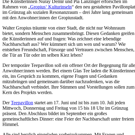
Die Künstlerinnen Nuray Demir und Pia Lanzinger erforschen im
Rahmen von „
Gropius‘ Kulturinseln
“ den neu gestalteten Pavillonpla
im Grünzug als sozialen Resonanzraum – drei Jahre lang gemeinsam
mit den Anwohner:innen der Gropiusstadt.
Walter Gropius träumte von einer Stadt, die nicht nur Wohnraum
bietet, sondern Menschen zusammenbringt. Diesen Gedanken greifen
die Künstlerinnen auf und fragen: Was zeichnet eine lebendige
Nachbarschaft aus? Wer kümmert sich um wen und warum? Wie
entstehen Freundschaft, Fürsorge und Vertrauen zwischen Menschen,
die Tür an Tür oder im selben Kiez leben?
Der temporäre Teepavillon soll ein offener Ort der Begegnung für all
Anwohner:innen werden. Bei einem Glas Tee laden die Künstlerinne
ein, ins Gespräch zu kommen, eigene Fragen und Gedanken
mitzubringen und gemeinsam darüber nachzudenken, was die
Nachbarschaft verbindet. Ihre Stimmen und Vorstellungen sollen zum
Kern des Projekts werden.
Der
Teepavillon
startet am 17. Juni und ist bis zum 10. Juli jeden
Mittwoch, Donnerstag und Freitag von 15 bis 18 Uhr im Grünzug
präsent. Den Abschluss bildet im September ein großes
gemeinschaftliches Dinner: eine Feier der Nachbarschaft unter freiem
Himmel.
Alle sind herzlich eingeladen vorbeizukommen. Mit Fragen und