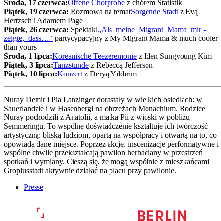
Środa, 17 czerwca:
Offene Chorprobe
z chórem Statistik
Piątek, 19 czerwca:
Rozmowa na temat
Sorgende Stadt
z Evą
Hertzsch i Adamem Page
Piątek, 26 czerwca:
Spektakl
„Als ­ meine ­ Migrant ­ Mama ­ mir ­
zeigte, ­ dass…“
partycypacyjny z My Migrant Mama & much cooler
than yours
Środa, 1 lipca:
Koreanische Teezeremonie
z Iden Sungyoung Kim
Piątek, 3 lipca:
Tanzstunde
z Rebeccą Jefferson
Piątek, 10 lipca:
Konzert
z Deryą Yıldırım
Nuray Demir i Pia Lanzinger dorastały w wielkich osiedlach: w
Sauerlandzie i w Hasenbergl na obrzeżach Monachium. Rodzice
Nuray pochodzili z Anatolii, a matka Pii z wioski w pobliżu
Semmeringu. To wspólne doświadczenie kształtuje ich twórczość
artystyczną: bliską ludziom, opartą na współpracy i otwartą na to, co
opowiada dane miejsce. Poprzez akcje, inscenizacje performatywne i
wspólne chwile przekształcają pawilon herbaciany w przestrzeń
spotkań i wymiany. Cieszą się, że mogą wspólnie z mieszkańcami
Gropiusstadt aktywnie działać na placu przy pawilonie.
Presse