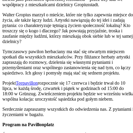
współpracy z mieszkańcami dzielnicy Gropiusstadt.
Walter Gropius marzył o mieście, które nie tylko zapewnia miejsce do
życia, ale także łączy ludzi. Artystki nawiązują do tej idei i zadają
pytania: co charakteryzuje tętniącą życiem społeczność lokalną? Kto
troszczy się o kogo i dlaczego? Jak powstają przyjaźnie, troska i
zaufanie między ludźmi, którzy mieszkają obok siebie lub w tej samej
dzielnicy?
Tymczasowy pawilon herbaciany ma stać się otwartym miejscem
spotkań dla wszystkich mieszkańców. Przy filiżance herbaty artystki
zapraszają do rozmowy, dzielenia się własnymi pytaniami i
przemyśleniami oraz wspólnego zastanowienia się nad tym, co łączy
sąsiedztwo. Ich głosy i pomysły mają stać się sednem projektu.
Projekt
Teepavillon
rozpocznie się 17 czerwca i będzie trwał do 10
lipca, w każdą środę, czwartek i piątek w godzinach od 15:00 do
18:00 w Grünzug. Zwieńczeniem projektu będzie we wrześniu wielk
wspólna kolacja: uroczystość sąsiedzka pod gołym niebem.
Serdecznie zapraszamy wszystkich do odwiedzenia nas. Z pytaniami 
życzeniami w bagażu.
Program na Pavillonplatz