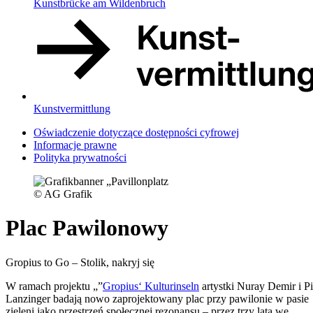
Kunstbrücke am Wildenbruch
Kunstvermittlung
Oświadczenie dotyczące dostępności cyfrowej
Informacje prawne
Polityka prywatności
© AG Grafik
Plac Pawilonowy
Gropius to Go – Stolik, nakryj się
W ramach projektu „”
Gropius‘ Kulturinseln
artystki Nuray Demir i P
Lanzinger badają nowo zaprojektowany plac przy pawilonie w pasie
zieleni jako przestrzeń społecznej rezonansu – przez trzy lata we