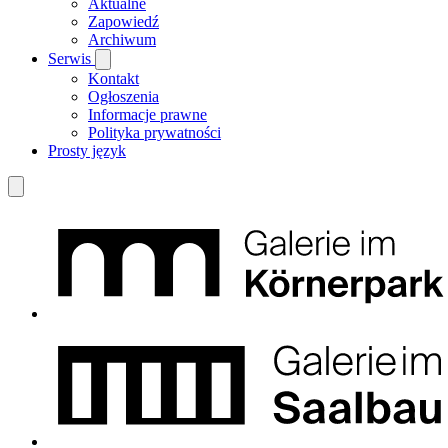
Aktualne
Zapowiedź
Archiwum
Serwis
Kontakt
Ogłoszenia
Informacje prawne
Polityka prywatności
Prosty język