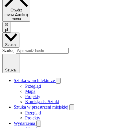
Otwórz
menu
Zamknij
menu
pl
Szukaj
Szukaj
Szukaj
Sztuka w architekturze
Przegląd
Mapa
Projekty
Komisja ds. Sztuki
Sztuka w przestrzeni miejskiej
Przegląd
Projekty
Wydarzenia