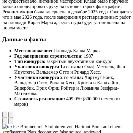
не существовало, литейной мастерской Knaak было поручено
заново смоделировать руку на основе старых фотографий.
Реконструкция была завершена в декабре 2025 года. Ожидается
что в мае 2026 года, после завершения реставрационных работ
на площади Карла Маркса, скульптура будет установлена на
новом месте.
Данные и факты
Местоположение:
Площадь Карла Маркса
Год завершения строительства:
1987
Тип конкурса:
закрытый двухэтапный конкурс
Участники конкурса 1-го этапа:
Олаф Метцель, Жан
Ипустеги, Вальдемар Отто и Ричард Хесс.
Участники конкурса 2-го этапа:
Хартмут Бонк,
Вальдемар Отто, Рихард Хесс, Криста и Карлхайнц
Бидербик, Эрих Фриц Ройтер и Людмила Зеефрид-
Матейкова.
Стоимость реализации:
409 050 (800 000 немецких
марок)