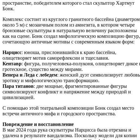
пространстве, победителем которого стал скульптор Хартмут
Бонк.
Комплекс состоит из круглого гранитного бассейна (диаметром
около 5 м) с мозаичным полом из амнезита, в котором четыре
бронзовые скульптуры в натуральную величину расположены
как на сцене. Бонк создал мифологическую композицию фигур,
сочетающую античные мотивы с современным языком форм:
Нарцисс
: юноша, прислонившийся к краю бассейна,
олицетворяет мотив саморефлексии и тщеславия.
Кентавр
: фигура, получеловека-полуконя, олицетворяет дикое 
гротескное, существо между мирами.
Венера и Леда с лебедем
: женский дуэт символизирует любовь
эротику и мифологическую трансформацию.
Пара титанов
: две мощные, фрагментированные фигуры
символизируют конфликт и напряжение между природой и
цивилизацией.
С помощью этой театральной композиции Бонк создал место
встречи античного мифа и городского пространства.
Повреждение и восстановление
В мае 2024 года рука скульптуры Нарцисса была отрезана и
удалена в результате вандализма. Поскольку модели для копии