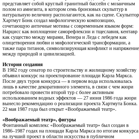
представляет собой круглый гранитный бассейн с мозаичным
полом из амнезита, в котором семь бронзовых скульптур в
натуральную величину располагаются, как на сцене. Скульптор
Хартмут Бонк создал мифологическую композицию,
сочетающую античные мотивы с современным языком форм:
Нарцисс как воплощение саморефлексии и тщеславия, кентавр
как существо между мирами, Венера и Леда с лебедем как
олицетворения любви и мифологической трансформации, а
также пара титанов, символизирующая конфликт и напряжение
между природой и цивилизацией.
История создания
В 1982 году сенатор по строительству и жилищному хозяйству
объявил конкурс на проектирование площади Карла Маркса.
После двух туров конкурса — в первом вода использовалась
лишь в качестве декоративного элемента, в связи с чем жюри
потребовало провести второй тур с более активным
использованием водных эффектов — 27 июня 1986 года жюри
вынесло рекомендацию о реализации проекта Хартмута Бонка.
22 мая 1987 года был открыт «Воображаемый театр».
«Воображаемый театр», фигуры
Фонтанный комплекс «Воображаемый театр» был создан в
1986–1987 годах на площади Карла Маркса по итогам конкурса
на лучший проект в области искусства в публичном