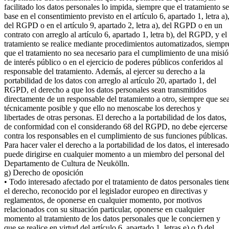
facilitado los datos personales lo impida, siempre que el tratamiento se
base en el consentimiento previsto en el artículo 6, apartado 1, letra a)
del RGPD o en el artículo 9, apartado 2, letra a), del RGPD o en un
contrato con arreglo al artículo 6, apartado 1, letra b), del RGPD, y el
tratamiento se realice mediante procedimientos automatizados, siempr
que el tratamiento no sea necesario para el cumplimiento de una misi
de interés público o en el ejercicio de poderes públicos conferidos al
responsable del tratamiento. Además, al ejercer su derecho a la
portabilidad de los datos con arreglo al artículo 20, apartado 1, del
RGPD, el derecho a que los datos personales sean transmitidos
directamente de un responsable del tratamiento a otro, siempre que se
técnicamente posible y que ello no menoscabe los derechos y
libertades de otras personas. El derecho a la portabilidad de los datos,
de conformidad con el considerando 68 del RGPD, no debe ejercerse
contra los responsables en el cumplimiento de sus funciones públicas.
Para hacer valer el derecho a la portabilidad de los datos, el interesado
puede dirigirse en cualquier momento a un miembro del personal del
Departamento de Cultura de Neukölln.
g) Derecho de oposición
• Todo interesado afectado por el tratamiento de datos personales tien
el derecho, reconocido por el legislador europeo en directivas y
reglamentos, de oponerse en cualquier momento, por motivos
relacionados con su situación particular, oponerse en cualquier
momento al tratamiento de los datos personales que le conciernen y
que se realice en virtud del artículo 6, apartado 1, letras e) o f) del