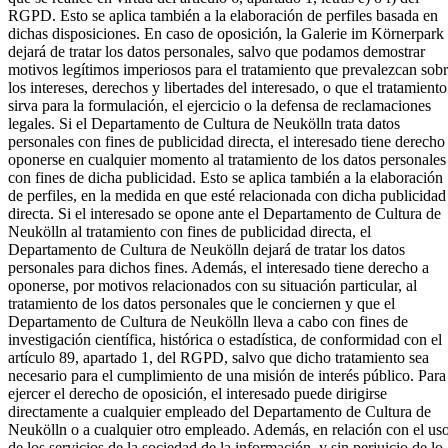
RGPD. Esto se aplica también a la elaboración de perfiles basada en
dichas disposiciones. En caso de oposición, la Galerie im Körnerpark
dejará de tratar los datos personales, salvo que podamos demostrar
motivos legítimos imperiosos para el tratamiento que prevalezcan sob
los intereses, derechos y libertades del interesado, o que el tratamiento
sirva para la formulación, el ejercicio o la defensa de reclamaciones
legales. Si el Departamento de Cultura de Neukölln trata datos
personales con fines de publicidad directa, el interesado tiene derecho
oponerse en cualquier momento al tratamiento de los datos personales
con fines de dicha publicidad. Esto se aplica también a la elaboración
de perfiles, en la medida en que esté relacionada con dicha publicidad
directa. Si el interesado se opone ante el Departamento de Cultura de
Neukölln al tratamiento con fines de publicidad directa, el
Departamento de Cultura de Neukölln dejará de tratar los datos
personales para dichos fines. Además, el interesado tiene derecho a
oponerse, por motivos relacionados con su situación particular, al
tratamiento de los datos personales que le conciernen y que el
Departamento de Cultura de Neukölln lleva a cabo con fines de
investigación científica, histórica o estadística, de conformidad con el
artículo 89, apartado 1, del RGPD, salvo que dicho tratamiento sea
necesario para el cumplimiento de una misión de interés público. Para
ejercer el derecho de oposición, el interesado puede dirigirse
directamente a cualquier empleado del Departamento de Cultura de
Neukölln o a cualquier otro empleado. Además, en relación con el us
de los servicios de la sociedad de la información, y sin perjuicio de lo