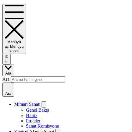
Menüyü
aç
Menüyü
kapat
tr
Ara
Ara
Ara
Mimari Sanatı
Genel Bakış
Harita
Projeler
Sanat Komisyonu
Kentsel Alanda Sanat