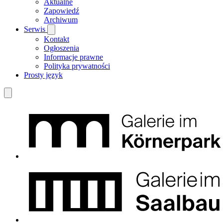
Aktualne
Zapowiedź
Archiwum
Serwis
Kontakt
Ogłoszenia
Informacje prawne
Polityka prywatności
Prosty język