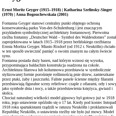
Ernst Moritz Geyger (1915–1918) | Katharina Szelinsky-Singer
(1970) | Anna Bogouchewskaia (2001)
Fontanna Geyger stanowi centralny punkt objętego ochroną
konserwatorską parku Von-der-Schulenburg i jest znaczącym
przykładem symbolistycznej architektury fontannowej. Pierwotna
rzeźba fontanny „Deutscher Wald – Symbol des Waldesdomes” zosta
zaprojektowana w latach 1915–1918 przez berlińskiego rzeźbiarza
Ernsta Moritza Geyger. Miasto Rixdorf (od 1912 r. Neukölln) chciało
w ten sposób uwiecznić pamięć o swoim znanym na całym świecie
synu.
Fontanna posiada duży basen, nad którym wznosi się wysoka,
przypominająca baldachim konstrukcja osadzona na cokole.
Architektura filarowa lub kolumnowa przedstawia w symbolicznie
stylizowanej formie porośnięte roślinnością pnie drzew, zamieszkane
przez ptaki, żaby i jaszczurki. Faliste panele ścienne między filarami
przedstawiają figuralne sceny reliefowe: czaple z ofiarami, orły i sow
jako symbole dnia i nocy, a także przedstawienia księżyca, gwiazd i
słońca.
Chociaż naturalnej wielkości model gipsowy był gotowy już w 1918
roku, jego ustawienie opóźniło się o 17 lat. Kiedy pod koniec listopa
1918 roku spartakistami rządzili w ratuszu Neukölln i proklamowali
Republikę Neukölln, o ustawieniu rzeźby nie było już mowy. Model