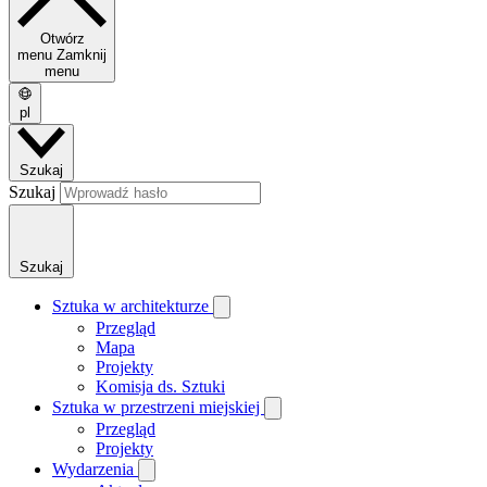
Otwórz
menu
Zamknij
menu
pl
Szukaj
Szukaj
Szukaj
Sztuka w architekturze
Przegląd
Mapa
Projekty
Komisja ds. Sztuki
Sztuka w przestrzeni miejskiej
Przegląd
Projekty
Wydarzenia