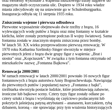
oraz elementy wykonane z wapienia muszlowego trafiły najpierw do
magazynu służb oczyszczania ulic. Dopiero w 1934 roku władze
miasta zdecydowały się na ustawienie go w Schulenburgparku.
Inauguracja odbyła się 11 sierpnia 1935 roku.
Zniszczenia wojenne i pierwsza odbudowa
Pierwotne wyposażenie obejmowało dwie rzeźby z brązu, 16
wylewających wodę puttów z brązu oraz misę fontanny w kształcie
kielicha, które zostały przetopione podczas II wojny światowej. Sama
fontanna została w znacznym stopniu zniszczona przez bomby.
W latach 50. XX wieku przeprowadzono pierwszą renowację. W
1970 roku Katharina Szelinsky-Singer stworzyła w miejsce
pierwotnych jeleni z brązu dwie grupy figur z wapienia: „Brat i
siostra” oraz „Kopciuszek”. W związku z tym fontanna otrzymała od
mieszkańców nazwę „Fontanna Bajkowa”.
Renowacja 2000/2001
W ramach renowacji w latach 2000/2001 powstało 16 nowych figur
fontannowych z brązu autorstwa Anny Bogouchewskaja. Nawiązują
do pierwotnych puttów i popularnej nazwy „Fontanna z bajki”,
rzeźbiarka stworzyła postacie ludzkie, które przedstawiają zabawne,
ironiczne lub bajkowe sceny. Cztery typy figur zostały odlane po
cztery sztuki z brązu i wyróżniają się częściowo pozłacanymi lub
pokrytych jaśniejszą patyną atrybutami – ananasem, kurczakiem, rybą
dzbanem, koroną – nie sprawiając przy tym wrażenia historyzujących